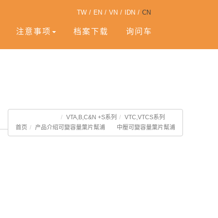
TW
/
EN
/
VN
/
IDN
/
CN
注意事项
档案下载
询问车
VTA,B,C&N +S系列
VTC,VTCS系列
首页
产品介绍
可變容量葉片幫浦
中壓可變容量葉片幫浦